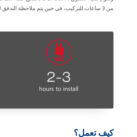
من 3 ساعات للتركيب، في حين يتم ملاحظة التدفق النقدي الإيجابي ومعدلات التوفير بعد ثلاثة شهور من تاريخ التركيب.
كيف تعمل؟