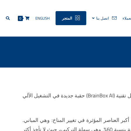
عملاء
اتصل بنا
المتجر
ENGLISH
0
تم اختيار صندوق BrainBox AI من قبل مجلة التايمز كأفضل ابتكارات العام 2020 لحلول الذكاء الاصطناعي، حيث تمثل تقنية (BrainBox AI) حقبة جديدة في التشغيل الآلي
احدة من أكبر العناصر المؤثرة في تغيير المناخ: وهي المباني.
وتقوم تقنية صندوق BrainBox AI بخفض كلفة الطاقة بنسبة 25%، وخفض البصمة الكربونية، كما ترفع معدلات الراحة بنسبة 60%. وهي سهلة التركيب، حيث لا تأخذ أكثر