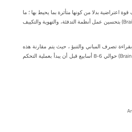
ح طريقة الصرف قوة اعتراضية بدلا من كونها متأثرة بما يحيط بها ؛ ما
يسمح للمباني بالعمل لوحدها من دون الحاجة الى التفاعل البشري. ويقوم صندوق الذكاء الإصطناعي الذكي (BrainBox AI) بتحسين عمل أنظمة التدفئة، والتهوية والتكييف
ع نظام إدارة المباني (BMS)، سيبدأ الذكاء الاصطناعي بقراءة تصرف المباني والتنبؤ ، حيث يتم مقارنة هذه
التنبؤات بالقيم الحقيقية من أجل انشاء كفاءة طاقة فريدة لكل مبنى. و تستغرق فترة التعلم الخاصة بنظام (BrainBox AI) حوالي 6-8 أسابيع قبل أن يبدأ بعملية التحكم