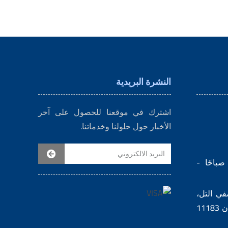
النشرة البريدية
اشترك في موقعنا للحصول على آخر
الأخبار حول حلولنا وخدماتنا.
سبت - الخميس 8:30 صباحًا -
ع وصفي التل،
خلدا - ص.ب 830450 عمان 11183